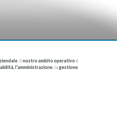
aziendale
. Il
nostro ambito operativo
è
abilità, l’amministrazione
, la
gestione