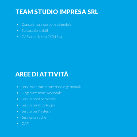
TEAM STUDIO IMPRESA SRL
Consulenza e gestione aziendale
Elaborazione dati
CAF autorizzato CGN Spa
AREE DI ATTIVITÀ
Servizi di amministrazione e gestionali
Organizzazione Aziendale
Servizi per il personale
Servizi per lo Sviluppo
Servizi per l' estero
Service pratiche
CAF