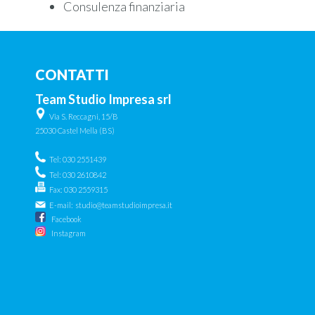
Consulenza finanziaria
CONTATTI
Team Studio Impresa srl
Via S. Reccagni, 15/B
25030 Castel Mella (BS)
Tel: 030 2551439
Tel: 030 2610842
Fax: 030 2559315
E-mail:
studio@teamstudioimpresa.it
Facebook
Instagram