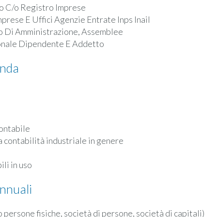
io C/o Registro Imprese
rese E Uffici Agenzie Entrate Inps Inail
lio Di Amministrazione, Assemblee
onale Dipendente E Addetto
enda
ontabile
la contabilità industriale in genere
li in uso
annuali
ersone fisiche, società di persone, società di capitali)