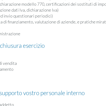
hiarazione modello 770, certificazioni dei sostituti di imp
ione dati Iva, dichiarazione Iva)
d invio questionari periodici)
sta di finanziamento, valutazione di aziende, e pratiche mirat
nistrazione
i chiusura esercizio
di vendita
ziamento
 supporto vostro personale interno
 addetto