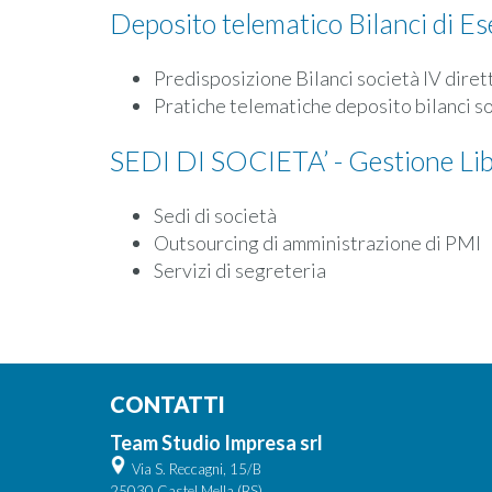
Deposito telematico Bilanci di Es
Predisposizione Bilanci società IV diret
Pratiche telematiche deposito bilanci so
SEDI DI SOCIETA’ - Gestione Libr
Sedi di società
Outsourcing di amministrazione di PMI
Servizi di segreteria
CONTATTI
Team Studio Impresa srl
Via S. Reccagni, 15/B
25030 Castel Mella (BS)