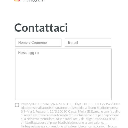
Contattaci
Privacy INFORMATIVA AI SENSI DELL’ART.13 DEL D.LGS 196/2003
I dati personali acquisiti saranno utilizzati dalla Team Studio Impresa
Srl - Via S. Reccagni, 15/B 25030 Castel Mella (BS), anche con l’ausilio
di mezzi elettronici e/o automatizzati, esclusivamente per rispondere
alla richiesta formulata. Ai sensi dell’art. 7 del d.lgs 196/2003 si ha il
diritto di accedere ai propri dati chiedendone la correzione,
l’integrazione e, ricorrendone gli estremi, la cancellazione o il blocco