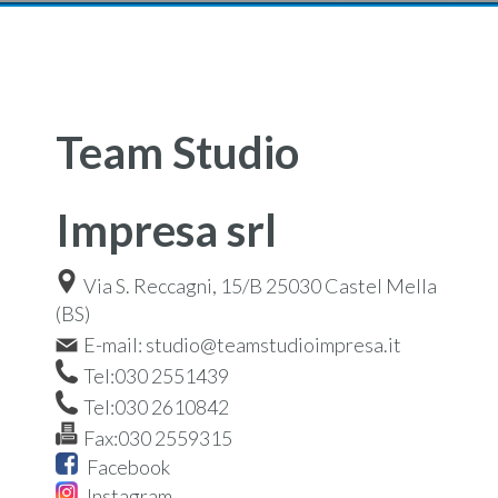
Team Studio
Impresa srl
Via S. Reccagni, 15/B
25030
Castel Mella
(BS)
E-mail:
studio@teamstudioimpresa.it
Tel:
030 2551439
Tel:
030 2610842
Fax:
030 2559315
Facebook
Instagram