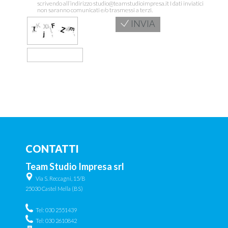
scrivendo all’indirizzo studio@teamstudioimpresa.it I dati inviatici
non saranno comunicati e/o trasmessi a terzi.
INVIA
CONTATTI
Team Studio Impresa srl
Via S. Reccagni, 15/B
25030 Castel Mella (BS)
Tel: 030 2551439
Tel: 030 2610842